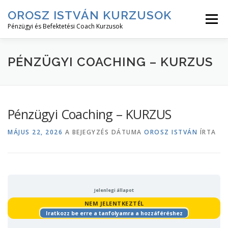
Tovább
OROSZ ISTVÁN KURZUSOK
a
Menü
tartalomhoz
Pénzügyi és Befektetési Coach Kurzusok
RÓLAM↓
KURZUS LEÍRÁSOK↓
KURZUSOK
PÉNZÜGYI COACHING – KURZUS
BEJELENTKEZÉS
Pénzügyi Coaching – KURZUS
MÁJUS 22, 2026
A BEJEGYZÉS DÁTUMA
OROSZ ISTVÁN
ÍRTA
Jelenlegi állapot
NEM JELENTKEZTÉL
Iratkozz be erre a tanfolyamra a hozzáféréshez