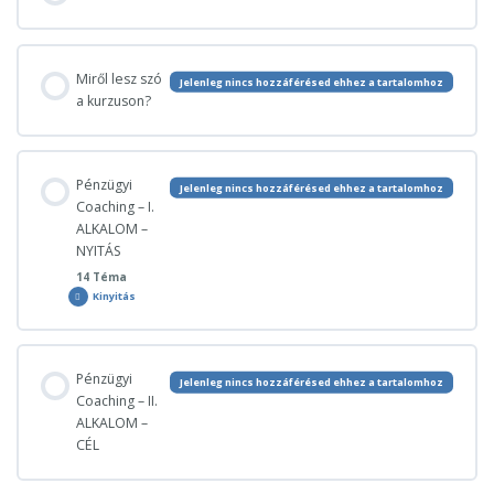
Miről lesz szó
Jelenleg nincs hozzáférésed ehhez a tartalomhoz
a kurzuson?
Pénzügyi
Jelenleg nincs hozzáférésed ehhez a tartalomhoz
Coaching – I.
ALKALOM –
NYITÁS
14 Téma
Kinyitás
Pénzügyi
Coaching
–
I.
ALKALOM
–
Lecke tartalom
NYITÁS
Pénzügyi
Jelenleg nincs hozzáférésed ehhez a tartalomhoz
0% BEFEJEZVE
0/14 lépés
Coaching – II.
ALKALOM –
CÉL
TISZTÁZANDÓ DOLGOK