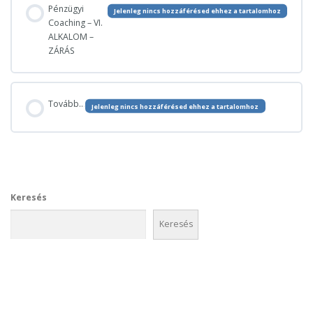
Pénzügyi
Jelenleg nincs hozzáférésed ehhez a tartalomhoz
Coaching – VI.
ALKALOM –
JÖVŐKÉPALKOTÁS
ZÁRÁS
ALAP KÉRDÉSEK
Tovább…
Jelenleg nincs hozzáférésed ehhez a tartalomhoz
HALADÁS ELŐJELEI
MOTIVÁCIÓ
Keresés
Keresés
ZÁRÁS
VISSZAJELZÉS