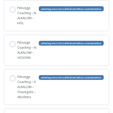
Pénzügyi
Jelenleg nincs hozzáférésed ehhez a tartalomhoz
Első kérdések
Coaching – III.
ALKALOM –
HOL
HOL SZERETNÉL TARTANI?
Pénzügyi
Jelenleg nincs hozzáférésed ehhez a tartalomhoz
JÖVŐ ÉNED
Coaching – IV.
ALKALOM –
HOGYAN
Házi feladat
Pénzügyi
Jelenleg nincs hozzáférésed ehhez a tartalomhoz
Skála kérdések
Coaching – V.
ALKALOM –
Összegzés –
PÉNZÜGYI GONDOK
Akcióterv
CÉL „Amerre nézel arra haladsz”.