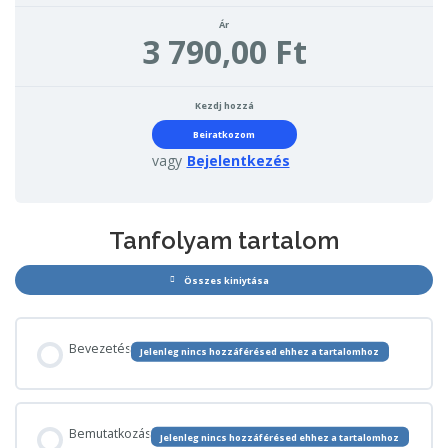
Ár
3 790,00 Ft
Kezdj hozzá
Beiratkozom
vagy
Bejelentkezés
Tanfolyam tartalom
Összes kiniytása
Lecke
Bevezetés
Jelenleg nincs hozzáférésed ehhez a tartalomhoz
Bemutatkozás
Jelenleg nincs hozzáférésed ehhez a tartalomhoz