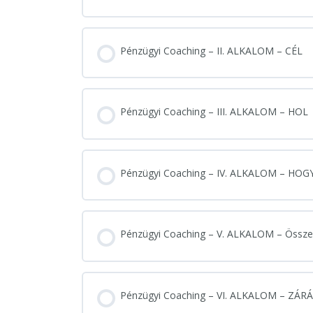
Lecke tartalom
Pénzügyi Coaching – II. ALKALOM – CÉL
TISZTÁZANDÓ DOLGOK
Pénzügyi Coaching – III. ALKALOM – HOL
Első kérdések
Pénzügyi Coaching – IV. ALKALOM – HO
HOL SZERETNÉL TARTANI?
JÖVŐ ÉNED
Pénzügyi Coaching – V. ALKALOM – Összeg
Házi feladat
Pénzügyi Coaching – VI. ALKALOM – ZÁR