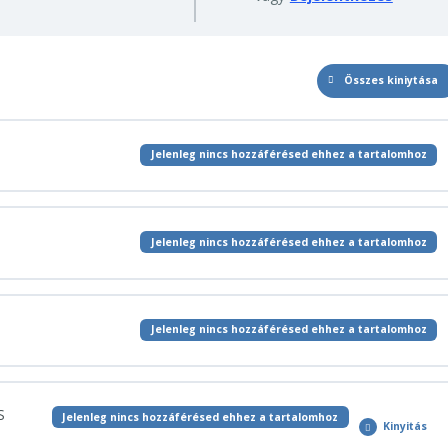
Összes kiniytása
Lecke
Jelenleg nincs hozzáférésed ehhez a tartalomhoz
Jelenleg nincs hozzáférésed ehhez a tartalomhoz
Jelenleg nincs hozzáférésed ehhez a tartalomhoz
S
Jelenleg nincs hozzáférésed ehhez a tartalomhoz
Kinyitás
Pénzügyi
Coaching