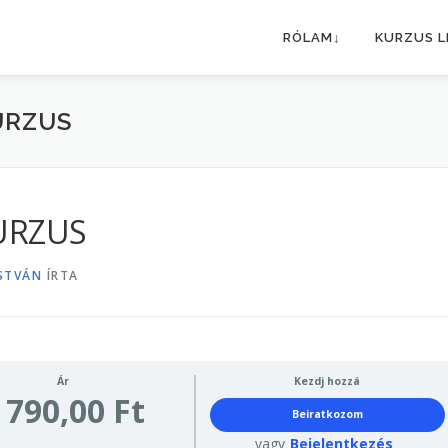
RÓLAM↓
KURZUS L
URZUS
KURZUS
STVÁN
ÍRTA
Ár
Kezdj hozzá
 790,00 Ft
Beiratkozom
vagy
Bejelentkezés