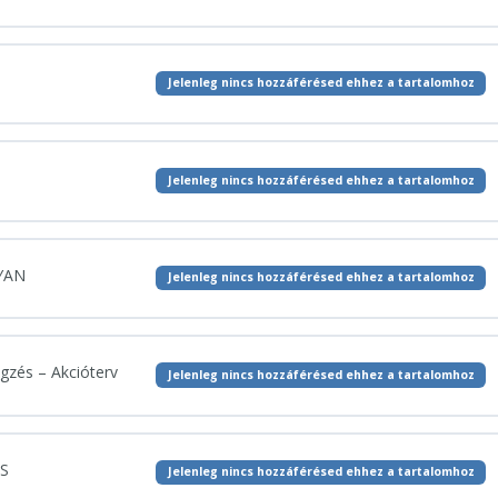
–
I.
ALKALO
–
0% BEFEJEZVE
0/14 lépés
NYITÁS
Jelenleg nincs hozzáférésed ehhez a tartalomhoz
Jelenleg nincs hozzáférésed ehhez a tartalomhoz
GYAN
Jelenleg nincs hozzáférésed ehhez a tartalomhoz
zés – Akcióterv
Jelenleg nincs hozzáférésed ehhez a tartalomhoz
ÁS
Jelenleg nincs hozzáférésed ehhez a tartalomhoz