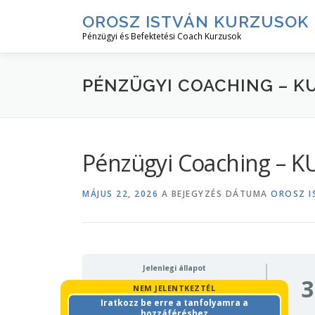
Tovább
OROSZ ISTVÁN KURZUSOK
a
Pénzügyi és Befektetési Coach Kurzusok
tartalomhoz
PÉNZÜGYI COACHING – K
Pénzügyi Coaching – 
MÁJUS 22, 2026
A BEJEGYZÉS DÁTUMA
OROSZ I
Jelenlegi állapot
3
NEM JELENTKEZTÉL
Iratkozz be erre a tanfolyamra a
hozzáféréshez