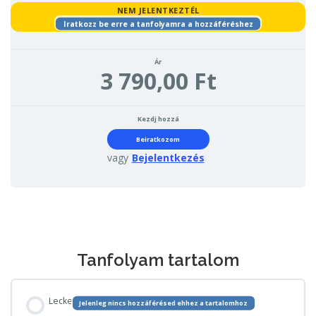
NEM JELENTKEZTÉL
Iratkozz be erre a tanfolyamra a hozzáféréshez
Ár
3 790,00 Ft
Kezdj hozzá
Beiratkozom
vagy
Bejelentkezés
Tanfolyam tartalom
Lecke
Jelenleg nincs hozzáférésed ehhez a tartalomhoz