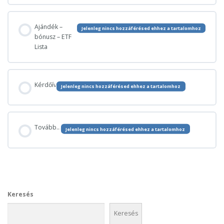
Ajándék –
Jelenleg nincs hozzáférésed ehhez a tartalomhoz
bónusz – ETF
Lista
Kérdőív
Jelenleg nincs hozzáférésed ehhez a tartalomhoz
Tovább…
Jelenleg nincs hozzáférésed ehhez a tartalomhoz
Keresés
Keresés