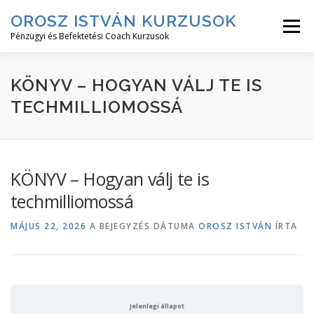
Tovább
OROSZ ISTVÁN KURZUSOK
a
Menü
tartalomhoz
Pénzügyi és Befektetési Coach Kurzusok
RÓLAM↓
KURZUS LEÍRÁSOK↓
KURZUSOK
KÖNYV – HOGYAN VÁLJ TE IS
TECHMILLIOMOSSÁ
BEJELENTKEZÉS
KÖNYV – Hogyan válj te is
techmilliomossá
MÁJUS 22, 2026
A BEJEGYZÉS DÁTUMA
OROSZ ISTVÁN
ÍRTA
Jelenlegi állapot