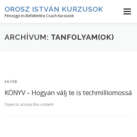
Tovább
OROSZ ISTVÁN KURZUSOK
a
Menü
tartalomhoz
Pénzügyi és Befektetési Coach Kurzusok
RÓLAM↓
KURZUS LEÍRÁSOK↓
KURZUSOK
ARCHÍVUM:
TANFOLYAM(OK)
BEJELENTKEZÉS
EGYÉB
KÖNYV – Hogyan válj te is techmilliomossá
Open to access this content