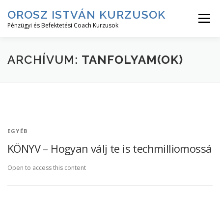
Tovább
OROSZ ISTVÁN KURZUSOK
a
Menü
tartalomhoz
Pénzügyi és Befektetési Coach Kurzusok
RÓLAM↓
KURZUS LEÍRÁSOK↓
KURZUSOK
ARCHÍVUM:
TANFOLYAM(OK)
BEJELENTKEZÉS
EGYÉB
KÖNYV – Hogyan válj te is techmilliomossá
Open to access this content