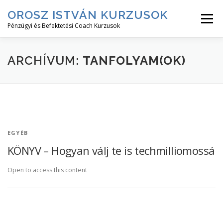
Tovább
OROSZ ISTVÁN KURZUSOK
a
Menü
tartalomhoz
Pénzügyi és Befektetési Coach Kurzusok
RÓLAM↓
KURZUS LEÍRÁSOK↓
KURZUSOK
ARCHÍVUM:
TANFOLYAM(OK)
BEJELENTKEZÉS
EGYÉB
KÖNYV – Hogyan válj te is techmilliomossá
Open to access this content