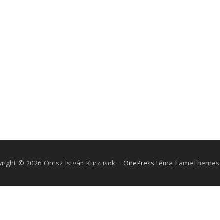
right © 2026 Orosz István Kurzusok
–
OnePress
téma FameThemes á