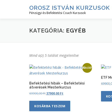
Tovább
OROSZ ISTVÁN KURZUSOK
a
Pénzügyi és Befektetési Coach Kurzusok
tartalomhoz
KATEGÓRIA:
EGYÉB
Mind a(z) 5 találat megjelenítve
Akció!
ETF M
Befektetési hibák – Befektetési
69900,
átverések Mesterkurzus
O
C
69900,00
Ft
37900,00
Ft
KO
r
u
i
r
KOSÁRBA TESZEM
g
r