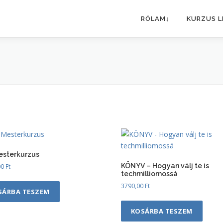
RÓLAM↓
KURZUS L
esterkurzus
KÖNYV – Hogyan válj te is
00
Ft
techmilliomossá
3790,00
Ft
SÁRBA TESZEM
KOSÁRBA TESZEM