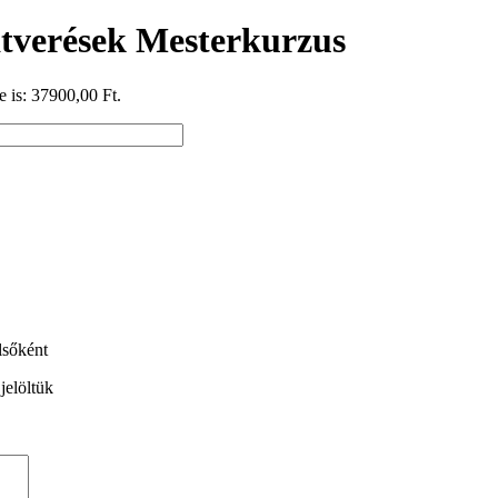
 átverések Mesterkurzus
e is: 37900,00 Ft.
lsőként
jelöltük