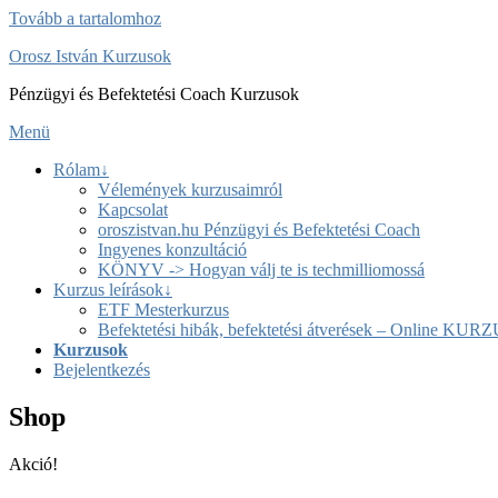
Tovább a tartalomhoz
Orosz István Kurzusok
Pénzügyi és Befektetési Coach Kurzusok
Menü
Rólam↓
Vélemények kurzusaimról
Kapcsolat
oroszistvan.hu Pénzügyi és Befektetési Coach
Ingyenes konzultáció
KÖNYV -> Hogyan válj te is techmilliomossá
Kurzus leírások↓
ETF Mesterkurzus
Befektetési hibák, befektetési átverések – Online KUR
Kurzusok
Bejelentkezés
Shop
Akció!