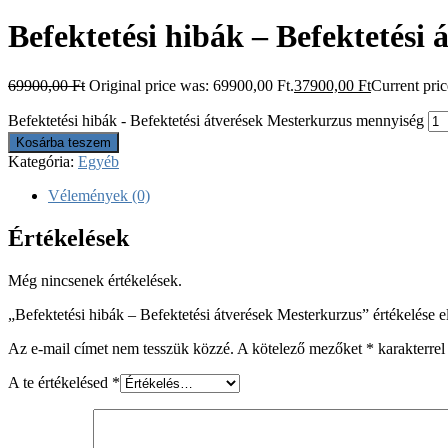
Befektetési hibák – Befektetési
69900,00
Ft
Original price was: 69900,00 Ft.
37900,00
Ft
Current pric
Befektetési hibák - Befektetési átverések Mesterkurzus mennyiség
Kosárba teszem
Kategória:
Egyéb
Vélemények (0)
Értékelések
Még nincsenek értékelések.
„Befektetési hibák – Befektetési átverések Mesterkurzus” értékelése e
Az e-mail címet nem tesszük közzé.
A kötelező mezőket
*
karakterrel 
A te értékelésed
*