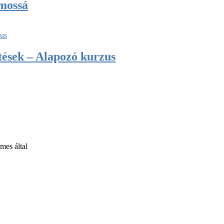
omossá
tések – Alapozó kurzus
es által