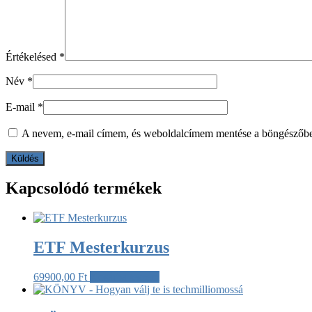
Értékelésed
*
Név
*
E-mail
*
A nevem, e-mail címem, és weboldalcímem mentése a böngészőb
Kapcsolódó termékek
ETF Mesterkurzus
69900,00
Ft
Kosárba teszem