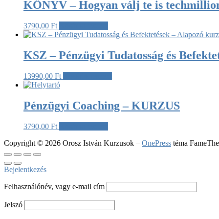
KÖNYV – Hogyan válj te is techmilli
3790,00
Ft
Kosárba teszem
KSZ – Pénzügyi Tudatosság és Befekte
13990,00
Ft
Kosárba teszem
Pénzügyi Coaching – KURZUS
3790,00
Ft
Kosárba teszem
Copyright © 2026 Orosz István Kurzusok
–
OnePress
téma FameThem
Bejelentkezés
Felhasználónév, vagy e-mail cím
Jelszó