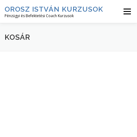
Tovább
OROSZ ISTVÁN KURZUSOK
a
Menü
tartalomhoz
Pénzügyi és Befektetési Coach Kurzusok
RÓLAM↓
KURZUS LEÍRÁSOK↓
KURZUSOK
KOSÁR
BEJELENTKEZÉS