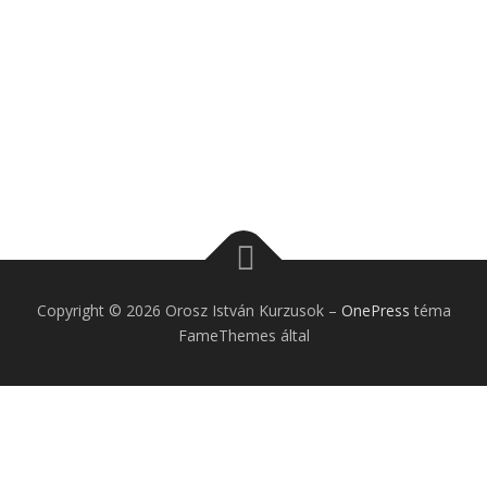
Copyright © 2026 Orosz István Kurzusok
–
OnePress
téma
FameThemes által