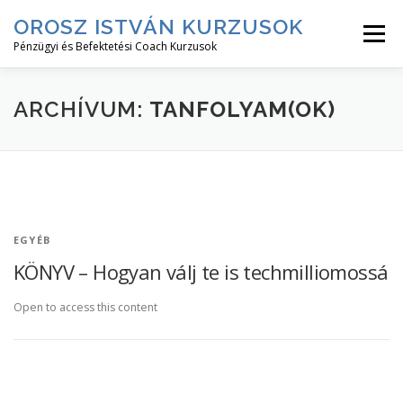
Tovább
OROSZ ISTVÁN KURZUSOK
a
Menü
tartalomhoz
Pénzügyi és Befektetési Coach Kurzusok
RÓLAM↓
KURZUS LEÍRÁSOK↓
KURZUSOK
ARCHÍVUM:
TANFOLYAM(OK)
BEJELENTKEZÉS
EGYÉB
KÖNYV – Hogyan válj te is techmilliomossá
Open to access this content