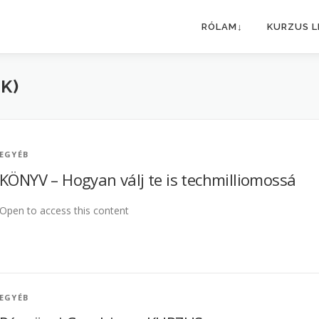
RÓLAM↓
KURZUS L
K)
EGYÉB
KÖNYV – Hogyan válj te is techmilliomossá
Open to access this content
EGYÉB