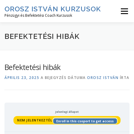
Tovább
OROSZ ISTVÁN KURZUSOK
a
Menü
tartalomhoz
Pénzügyi és Befektetési Coach Kurzusok
RÓLAM↓
KURZUS LEÍRÁSOK↓
KURZUSOK
BEFEKTETÉSI HIBÁK
BEJELENTKEZÉS
Befektetési hibák
ÁPRILIS 23, 2025
A BEJEGYZÉS DÁTUMA
OROSZ ISTVÁN
ÍRTA
Jelenlegi állapot
NEM JELENTKEZTÉL
Enroll in this csoport to get access