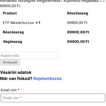
Rendelési összegzés megjelenítése / Kuponkód megadása
69900,00 Ft
Product
Részösszeg
ETF Mesterkurzus
× 1
69900,00
Ft
Részösszeg
69900,00
Ft
Végösszeg
69900,00
Ft
Érvényesít
Vásárlói adatok
Már van fiókod?
Bejelentkezés
Email cím
*