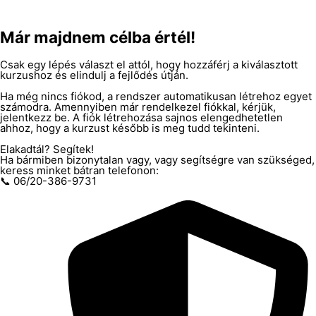
Már majdnem célba értél!
Csak egy lépés választ el attól, hogy hozzáférj a kiválasztott
kurzushoz és elindulj a fejlődés útján.
Ha még nincs fiókod, a rendszer automatikusan létrehoz egyet
számodra. Amennyiben már rendelkezel fiókkal, kérjük,
jelentkezz be. A fiók létrehozása sajnos elengedhetetlen
ahhoz, hogy a kurzust később is meg tudd tekinteni.
Elakadtál? Segítek!
Ha bármiben bizonytalan vagy, vagy segítségre van szükséged,
keress minket bátran telefonon:
📞 06/20-386-9731