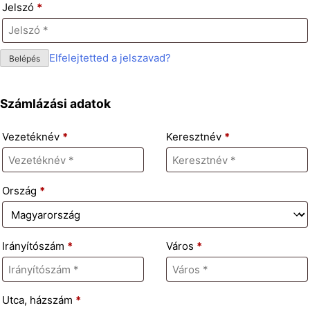
Jelszó
*
Elfelejtetted a jelszavad?
Számlázási adatok
Vezetéknév
*
Keresztnév
*
Ország
*
Irányítószám
*
Város
*
Utca, házszám
*